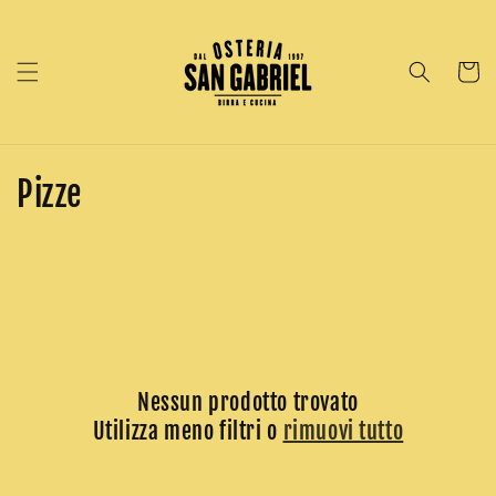
Vai
direttamente
ai contenuti
Carrell
C
Pizze
o
l
l
e
z
Nessun prodotto trovato
Utilizza meno filtri o
rimuovi tutto
i
o