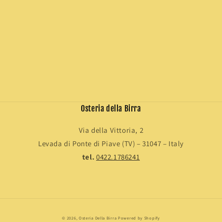
n
e
:
Osteria della Birra
Via della Vittoria, 2
Levada di Ponte di Piave (TV) – 31047 – Italy
tel.
0422.1786241
Metodi
© 2026,
Osteria Della Birra
Powered by Shopify